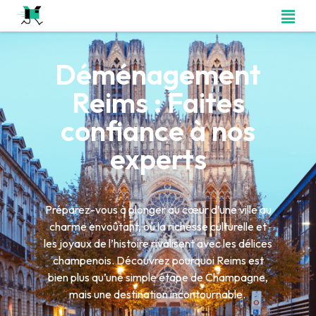
Déménagement
Reims : Faites
confiance à nos
experts
Préparez-vous à plonger au cœur d’une ville au
charme envoûtant, où la richesse culturelle et
les joyaux de l’histoire rivalisent avec les délices
champenois. Découvrez pourquoi Reims est
bien plus qu’une simple étape de Champagne,
mais une destination incontournable.