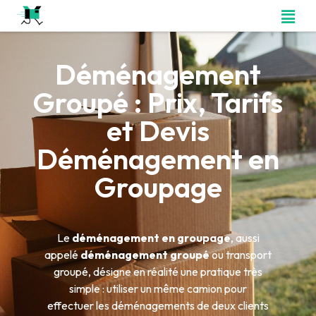
Déménagement
Groupé : Prix, Tarifs
et Devis
Déménagement en
Groupage
Le
déménagement en groupage
, aussi
appelé
déménagement groupé
ou transport
groupé, désigne en réalité une pratique très
simple : utiliser un même camion pour
effectuer les déménagements de deux clients