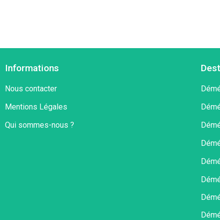
Informations
Dest
Nous contacter
Démén
Mentions Légales
Démé
Qui sommes-nous ?
Démé
Démé
Démé
Démé
Démén
Démé