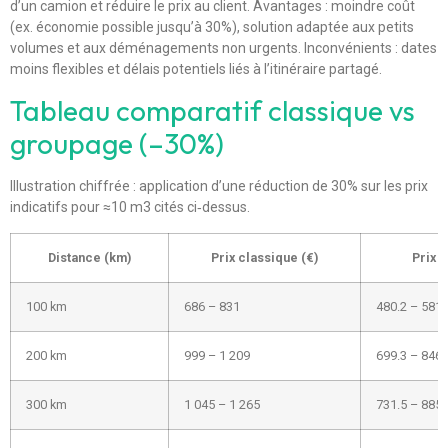
d’un camion et réduire le prix au client. Avantages : moindre coût
(ex. économie possible jusqu’à 30%), solution adaptée aux petits
volumes et aux déménagements non urgents. Inconvénients : dates
moins flexibles et délais potentiels liés à l’itinéraire partagé.
Tableau comparatif classique vs
groupage (–30%)
Illustration chiffrée : application d’une réduction de 30% sur les prix
indicatifs pour ≈10 m3 cités ci‑dessus.
Distance (km)
Prix classique (€)
Prix 
100 km
686 – 831
480.2 – 581.
200 km
999 – 1 209
699.3 – 846.
300 km
1 045 – 1 265
731.5 – 885.