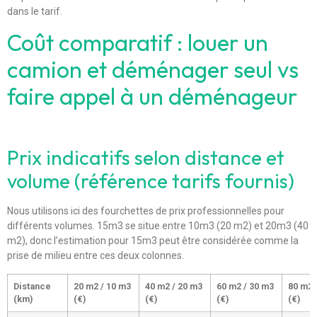
dans le tarif.
Coût comparatif : louer un
camion et déménager seul vs
faire appel à un déménageur
Prix indicatifs selon distance et
volume (référence tarifs fournis)
Nous utilisons ici des fourchettes de prix professionnelles pour
différents volumes. 15m3 se situe entre 10m3 (20 m2) et 20m3 (40
m2), donc l’estimation pour 15m3 peut être considérée comme la
prise de milieu entre ces deux colonnes.
Distance
20 m2 / 10 m3
40 m2 / 20 m3
60 m2 / 30 m3
80 m2 
(km)
(€)
(€)
(€)
(€)