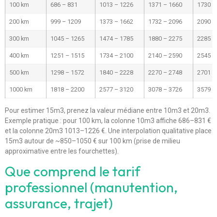
100 km
686 – 831
1013 – 1226
1371 – 1660
1730 –
200 km
999 – 1209
1373 – 1662
1732 – 2096
2090 –
300 km
1045 – 1265
1474 – 1785
1880 – 2275
2285 –
400 km
1251 – 1515
1734 – 2100
2140 – 2590
2545 –
500 km
1298 – 1572
1840 – 2228
2270 – 2748
2701 –
1000 km
1818 – 2200
2577 – 3120
3078 – 3726
3579 –
Pour estimer 15m3, prenez la valeur médiane entre 10m3 et 20m3.
Exemple pratique : pour 100 km, la colonne 10m3 affiche 686–831 €
et la colonne 20m3 1013–1226 €. Une interpolation qualitative place
15m3 autour de ~850–1050 € sur 100 km (prise de milieu
approximative entre les fourchettes).
Que comprend le tarif
professionnel (manutention,
assurance, trajet)