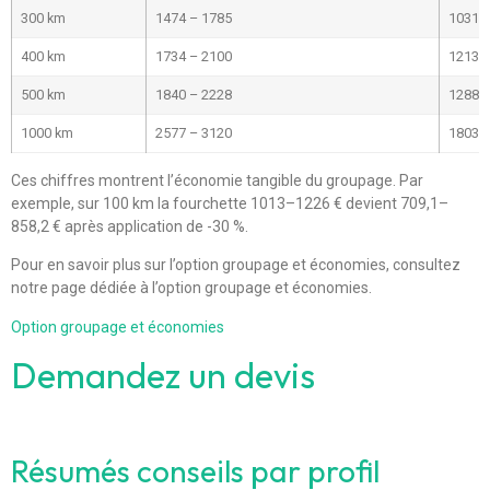
300 km
1474 – 1785
1031.8
400 km
1734 – 2100
1213.8
500 km
1840 – 2228
1288.0
1000 km
2577 – 3120
1803.9
Ces chiffres montrent l’économie tangible du groupage. Par
exemple, sur 100 km la fourchette 1013–1226 € devient 709,1–
858,2 € après application de -30 %.
Pour en savoir plus sur l’option groupage et économies, consultez
notre page dédiée à l’option groupage et économies.
Option groupage et économies
Demandez un devis
Résumés conseils par profil