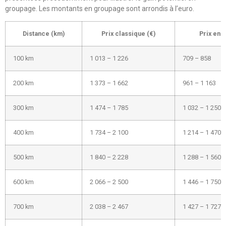
groupage. Les montants en groupage sont arrondis à l’euro.
Distance (km)
Prix classique (€)
Prix en 
100 km
1 013 – 1 226
709 – 858
200 km
1 373 – 1 662
961 – 1 163
300 km
1 474 – 1 785
1 032 – 1 250
400 km
1 734 – 2 100
1 214 – 1 470
500 km
1 840 – 2 228
1 288 – 1 560
600 km
2 066 – 2 500
1 446 – 1 750
700 km
2 038 – 2 467
1 427 – 1 727