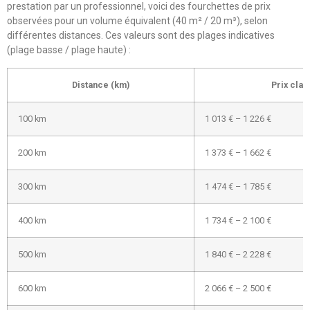
prestation par un professionnel, voici des fourchettes de prix
observées pour un volume équivalent (40 m² / 20 m³), selon
différentes distances. Ces valeurs sont des plages indicatives
(plage basse / plage haute) :
Distance (km)
Prix clas
100 km
1 013 € – 1 226 €
200 km
1 373 € – 1 662 €
300 km
1 474 € – 1 785 €
400 km
1 734 € – 2 100 €
500 km
1 840 € – 2 228 €
600 km
2 066 € – 2 500 €