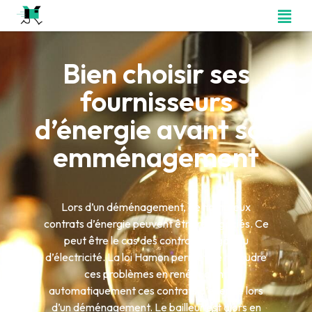
Bien choisir ses
fournisseurs
d’énergie avant son
emménagement
Lors d’un déménagement, de nombreux
contrats d’énergie peuvent être renégociés. Ce
peut être le cas des contrats de gaz ou
d’électricité. La loi Hamon permet de résoudre
ces problèmes en renégociant
automatiquement ces contrats d’énergie lors
d’un déménagement. Le bailleur est alors en