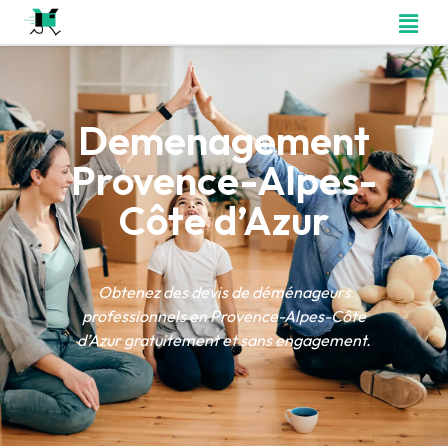
Demenagement
Provence-Alpes-
Côte d’Azur
Obtenez des devis de déménageurs
professionnels en Provence-Alpes-Côte
d’Azur gratuitement et sans engagement.