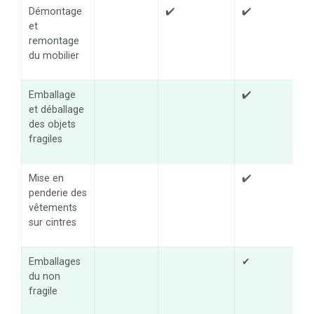
Démontage
✔️
✔️
✔️
et
remontage
du mobilier
Emballage
✔️
✔️
et déballage
des objets
fragiles
Mise en
✔️
✔️
penderie des
vêtements
sur cintres
Emballages
✔
✔️
du non
fragile