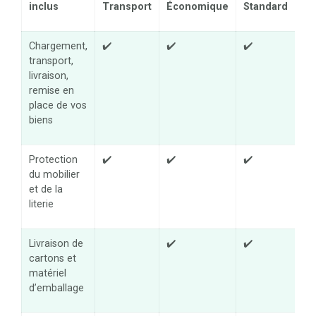
inclus
Transport
Économique
Standard
Co
Chargement,
✔️
✔️
✔️
✔️
transport,
livraison,
remise en
place de vos
biens
Protection
✔️
✔️
✔️
✔️
du mobilier
et de la
literie
Livraison de
✔️
✔️
✔️
cartons et
matériel
d’emballage