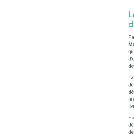
L
d
Pa
M
qu
d’
de
La
dé
dé
le
liv
Po
dé
de