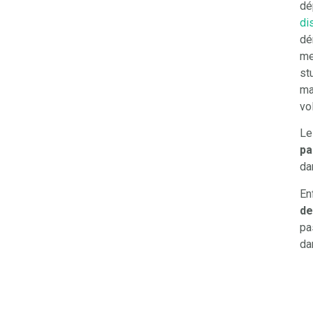
dé
di
dé
me
st
ma
vo
Le
pa
da
En
de
pa
da