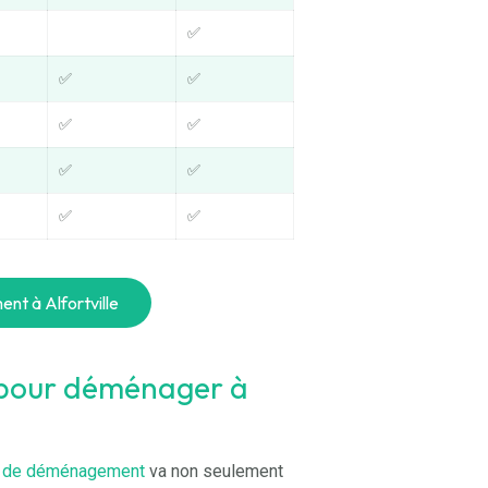
✅
✅
✅
✅
✅
✅
✅
✅
✅
nt à Alfortville
 pour déménager à
is de déménagement
va non seulement