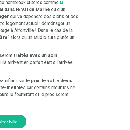
i de nombreux critères comme
la
 dans le Val de Marne
ou d’un
ager
qui va dépendre des biens et des
tre logement actuel : déménager un
e à Alfortville ! Dans le cas de la
3
90 m
alors qu’un studio aura plutôt un
 seront
traités avec un soin
ls arrivent en parfait état à l’arrivée
va influer sur
le prix de votre devis
te-meubles
car certains meubles ne
urs le fourniront et le préciseront
fortville