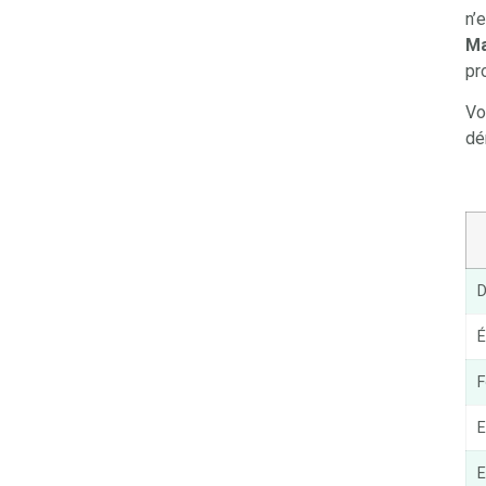
n’
M
pr
Vo
dé
D
É
F
E
E