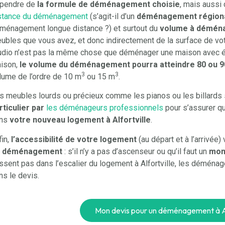
pendre de
la formule de déménagement choisie
, mais auss
stance du déménagement
(s’agit-il d’un
déménagement régional
ménagement longue distance ?) et surtout du
volume à démén
ubles que vous avez, et donc indirectement de la surface de vo
udio n’est pas la même chose que déménager une maison avec étag
ison,
le volume du déménagement pourra atteindre 80 ou 
3
3
lume de l’ordre de 10 m
ou 15 m
.
s meubles lourds ou précieux comme les pianos ou les billards
rticulier par
les déménageurs professionnels
pour s’assurer qu’i
ns
votre nouveau logement à Alfortville
.
fin,
l’accessibilité de votre logement
(au départ et à l’arrivée) 
 déménagement
: s’il n’y a pas d’ascenseur ou qu’il faut un
mon
ssent pas dans l’escalier du logement à Alfortville, les déménage
ns le devis.
Mon devis pour un déménagement à Al