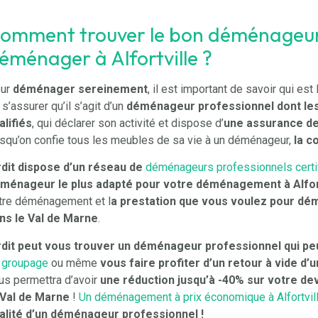
omment trouver le bon déménageur
éménager à Alfortville ?
ur
déménager sereinement
, il est important de savoir qui es
 s’assurer qu’il s’agit d’un
déménageur professionnel dont le
alifiés
, qui déclarer son activité et dispose d’
une assurance d
rsqu’on confie tous les meubles de sa vie à un déménageur,
la c
rdit
dispose d’un réseau de
déménageurs professionnels certi
ménageur le plus adapté pour votre déménagement à Alfor
tre déménagement et l
a prestation que vous voulez pour dé
ns le Val de Marne
.
rdit
peut vous trouver un déménageur professionnel qui pe
 groupage
ou même
vous faire profiter d’un retour à vide 
us permettra d’avoir
une réduction jusqu’à -40% sur votre d
 Val de Marne
!
Un déménagement à prix économique à Alfortvil
alité d’un déménageur professionnel !