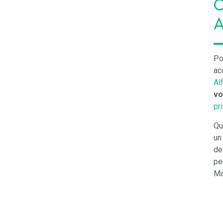
C
A
Po
ac
Alf
vo
pr
Qu
u
de
pe
Ma