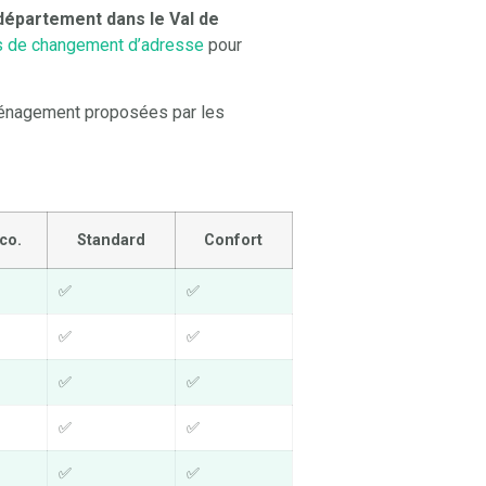
 département dans le Val de
és de changement d’adresse
pour
éménagement proposées par les
co.
Standard
Confort
✅
✅
✅
✅
✅
✅
✅
✅
✅
✅