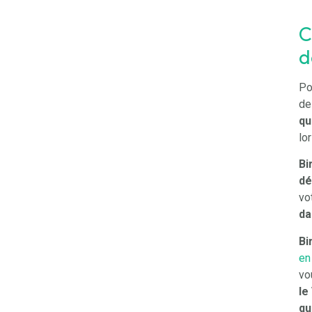
C
d
Po
de
qu
lo
Bi
dé
vo
da
Bi
en
vo
le
qu