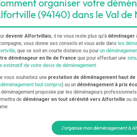
omment organiser votre démé
lfortville (94140) dans le Val de
ur
devenir Alfortvillais
, il ne vous reste plus qu’à
déménager à 
compagne, vous donne ses conseils et vous aide dans
les déma
ortville
, que ce soit en courte distance ou pour
un déménagement
tre déménageur en Ile de France
que pour effectuer une
simu
ix estimatif de votre devis de déménagement
.
e vous souhaitiez une
prestation de déménagement haut d
n
déménagement tout compris
) ou un
déménagement à prix éc
 déménagement proposée par les déménageurs professionnels q
rmettra de
déménager en tout sérénité vers Alfortville
ou da
rne.
J'organise mon déménagement à Alf