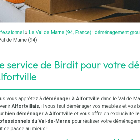
ofessionnel
»
Le Val de Marne (94, France) : déménagement groupé 
Val de Marne (94)
e service de Birdit pour votre
lfortville
us vous apprêtez à
déménager à Alfortville
dans le Val de Mar
venir
Alfortvillais
, il vous faut déménager vos meubles et vos b
ur
bien déménager à Alfortville
et vous offre en exclusivité
l
ofessionnels du Val-de-Marne
pour réaliser votre déménagemen
ut se passe au mieux !