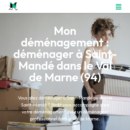
Mon
déménagement :
déménager à Saint-
Mandé dans le Val
de Marne (94)
Vous allez déménager à Saint-Mandé ou depuis
Saint-Mandé ? Birdit vous accompagne dans
votre déménagement avec un déménageur
professionnel dans le Val de Marne.