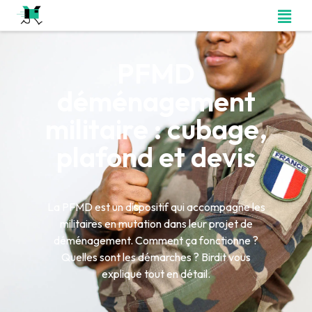
PFMD
déménagement
militaire : cubage,
plafond et devis
La PFMD est un dispositif qui accompagne les
militaires en mutation dans leur projet de
déménagement. Comment ça fonctionne ?
Quelles sont les démarches ? Birdit vous
explique tout en détail.